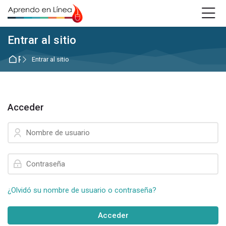
Skip to navigation
Skip to login form
Saltar al contenido principal
Skip to accessibility options
Skip to footer
Skip accessibility options
Entrar al sitio
Página Principal
Entrar al sitio
Acceder
Saltar a creación de una nueva cuenta
Nombre de usuario
Contraseña
¿Olvidó su nombre de usuario o contraseña?
Acceder